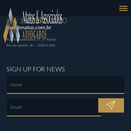
3861-1250
+55 21
mail@matos.com.br
Rua da Assembléia 35, 6º Andar
Rio de Janeiro, RJ – 20011-001
SIGN UP FOR NEWS