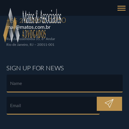
3861-1250
+55 21
mail@matos.com.br
Rua da Assembléia 35, 6º Andar
Rio de Janeiro, RJ – 20011-001
SIGN UP FOR NEWS