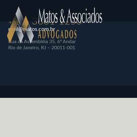
3861-1250
+55 21
mail@matos.com.br
Rua da Assembléia 35, 6º Andar
Rio de Janeiro, RJ – 20011-001