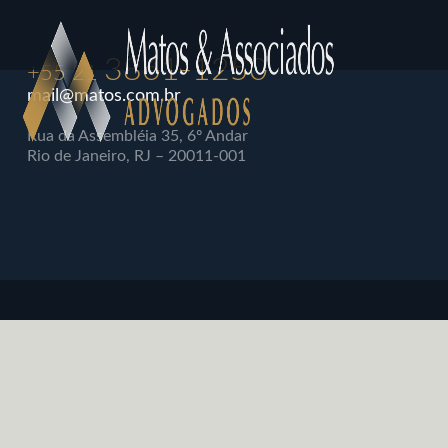
3861-1250
+55 21
mail@matos.com.br
Rua da Assembléia 35, 6º Andar
Rio de Janeiro, RJ – 20011-001