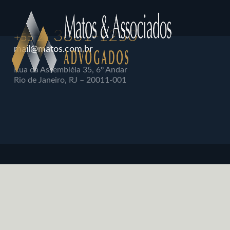
3861-1250
+55 21
mail@matos.com.br
Rua da Assembléia 35, 6º Andar
Rio de Janeiro, RJ – 20011-001