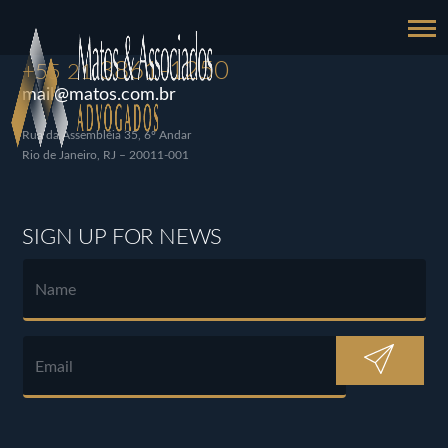
3861-1250
+55 21
mail@matos.com.br
Rua da Assembléia 35, 6º Andar
Rio de Janeiro, RJ – 20011-001
SIGN UP FOR NEWS