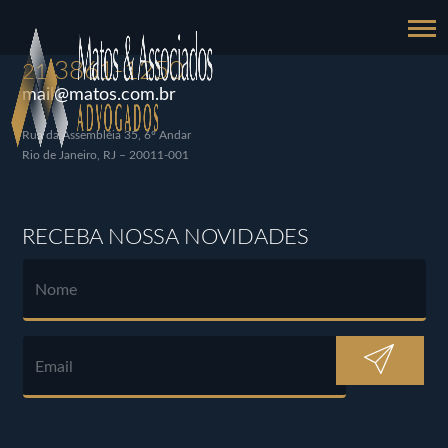
3861-1250
21
mail@matos.com.br
Rua da Assembléia 35, 6º Andar
Rio de Janeiro, RJ – 20011-001
RECEBA NOSSA NOVIDADES