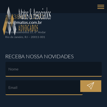
3861-1250
21
mail@matos.com.br
Rua da Assembléia 35, 6º Andar
Rio de Janeiro, RJ – 20011-001
RECEBA NOSSA NOVIDADES