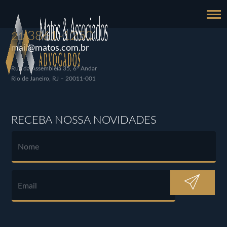
3861-1250
21
mail@matos.com.br
Rua da Assembléia 35, 6º Andar
Rio de Janeiro, RJ – 20011-001
RECEBA NOSSA NOVIDADES