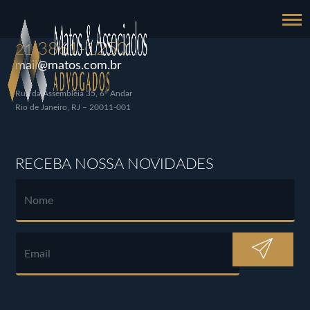
3861-1250
21
mail@matos.com.br
Rua da Assembléia 35, 6º Andar
Rio de Janeiro, RJ – 20011-001
RECEBA NOSSA NOVIDADES