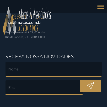
3861-1250
21
mail@matos.com.br
Rua da Assembléia 35, 6º Andar
Rio de Janeiro, RJ – 20011-001
RECEBA NOSSA NOVIDADES