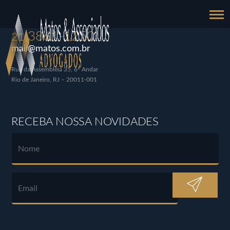
3861-1250
21
mail@matos.com.br
Rua da Assembléia 35, 6º Andar
Rio de Janeiro, RJ – 20011-001
RECEBA NOSSA NOVIDADES