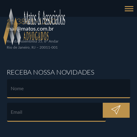
3861-1250
21
mail@matos.com.br
Rua da Assembléia 35, 6º Andar
Rio de Janeiro, RJ – 20011-001
RECEBA NOSSA NOVIDADES