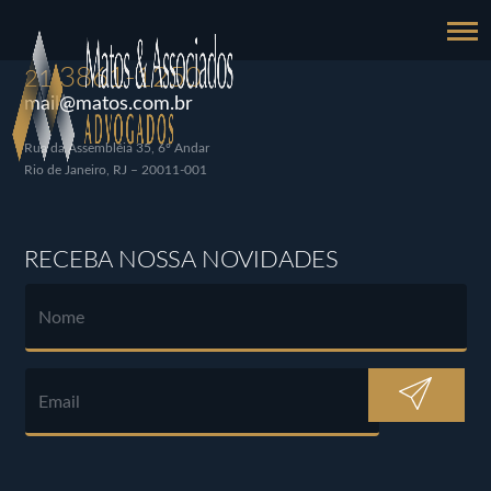
3861-1250
21
mail@matos.com.br
Rua da Assembléia 35, 6º Andar
Rio de Janeiro, RJ – 20011-001
RECEBA NOSSA NOVIDADES