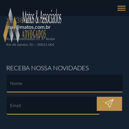
3861-1250
21
mail@matos.com.br
Rua da Assembléia 35, 6º Andar
Rio de Janeiro, RJ – 20011-001
RECEBA NOSSA NOVIDADES