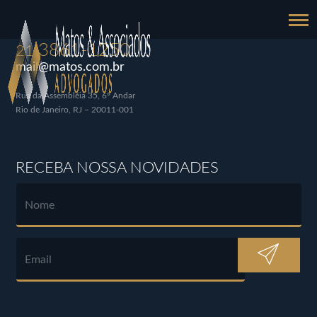
3861-1250
21
mail@matos.com.br
Rua da Assembléia 35, 6º Andar
Rio de Janeiro, RJ – 20011-001
RECEBA NOSSA NOVIDADES