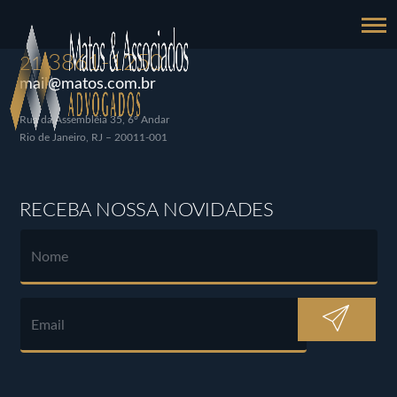
3861-1250
21
mail@matos.com.br
Rua da Assembléia 35, 6º Andar
Rio de Janeiro, RJ – 20011-001
RECEBA NOSSA NOVIDADES