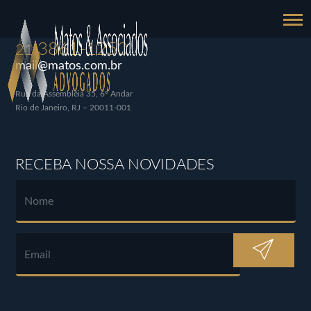
3861-1250
21
mail@matos.com.br
Rua da Assembléia 35, 6º Andar
Rio de Janeiro, RJ – 20011-001
RECEBA NOSSA NOVIDADES