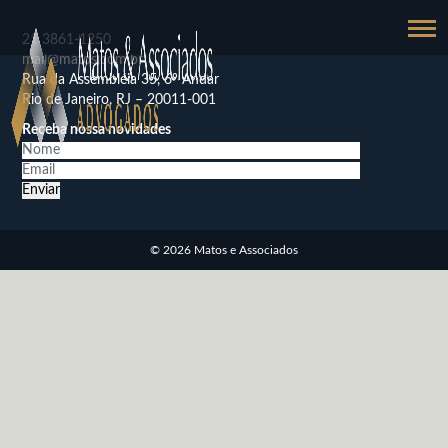
21
3861-1250
mail@matos.com.br
Rua da Assembléia 35, 6º Andar
Rio de Janeiro, RJ – 20011-001
Receba nossa novidades
© 2026 Matos e Associados