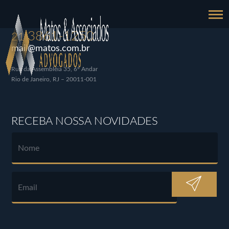
3861-1250
21
mail@matos.com.br
Rua da Assembléia 35, 6º Andar
Rio de Janeiro, RJ – 20011-001
RECEBA NOSSA NOVIDADES