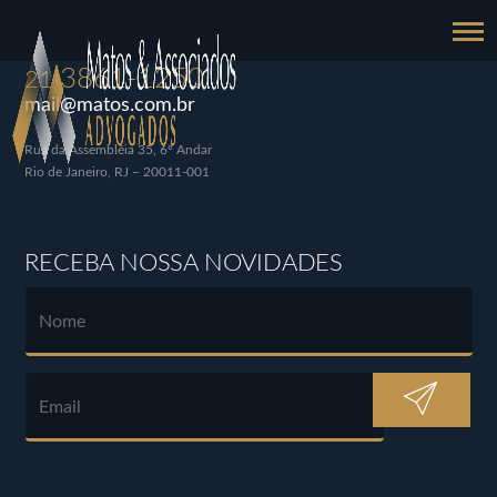
3861-1250
21
mail@matos.com.br
Rua da Assembléia 35, 6º Andar
Rio de Janeiro, RJ – 20011-001
RECEBA NOSSA NOVIDADES