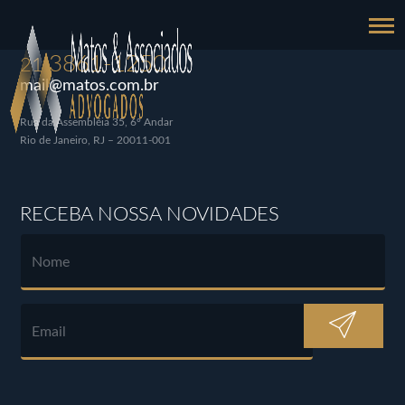
3861-1250
21
mail@matos.com.br
Rua da Assembléia 35, 6º Andar
Rio de Janeiro, RJ – 20011-001
RECEBA NOSSA NOVIDADES