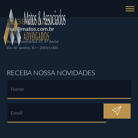
3861-1250
21
mail@matos.com.br
Rua da Assembléia 35, 6º Andar
Rio de Janeiro, RJ – 20011-001
RECEBA NOSSA NOVIDADES