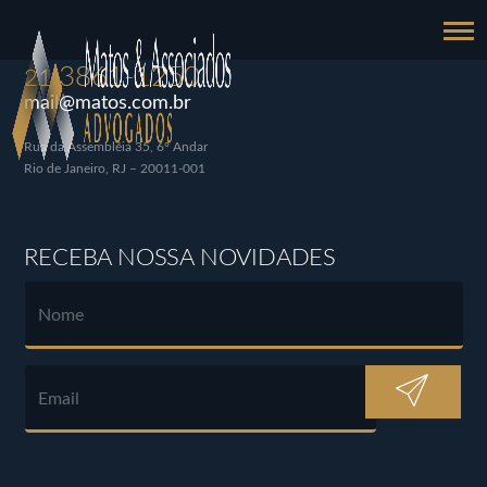
3861-1250
21
mail@matos.com.br
Rua da Assembléia 35, 6º Andar
Rio de Janeiro, RJ – 20011-001
RECEBA NOSSA NOVIDADES