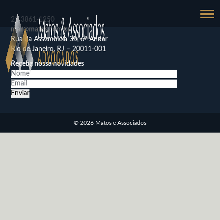
21
3861-1250
mail@matos.com.br
Rua da Assembléia 35, 6º Andar
Rio de Janeiro, RJ – 20011-001
Receba nossa novidades
© 2026 Matos e Associados