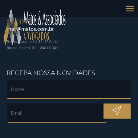
3861-1250
21
mail@matos.com.br
Rua da Assembléia 35, 6º Andar
Rio de Janeiro, RJ – 20011-001
RECEBA NOSSA NOVIDADES