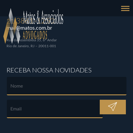
3861-1250
21
mail@matos.com.br
Rua da Assembléia 35, 6º Andar
Rio de Janeiro, RJ – 20011-001
RECEBA NOSSA NOVIDADES