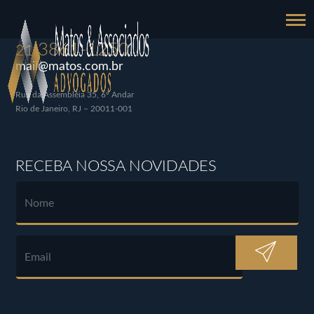
3861-1250
21
mail@matos.com.br
Rua da Assembléia 35, 6º Andar
Rio de Janeiro, RJ – 20011-001
RECEBA NOSSA NOVIDADES