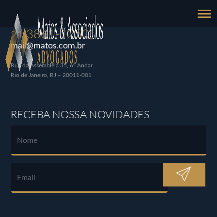
3861-1250
21
mail@matos.com.br
Rua da Assembléia 35, 6º Andar
Rio de Janeiro, RJ – 20011-001
RECEBA NOSSA NOVIDADES