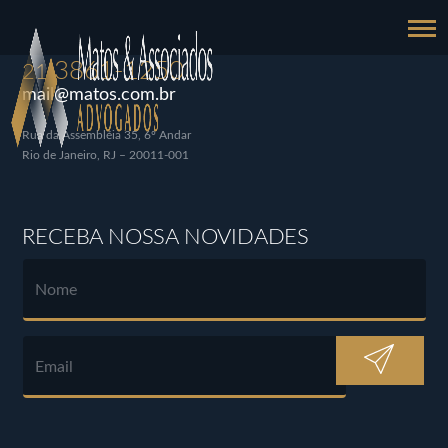
3861-1250
21
mail@matos.com.br
Rua da Assembléia 35, 6º Andar
Rio de Janeiro, RJ – 20011-001
RECEBA NOSSA NOVIDADES