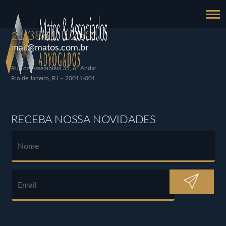
3861-1250
21
mail@matos.com.br
Rua da Assembléia 35, 6º Andar
Rio de Janeiro, RJ – 20011-001
RECEBA NOSSA NOVIDADES