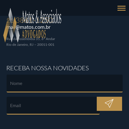
3861-1250
21
mail@matos.com.br
Rua da Assembléia 35, 6º Andar
Rio de Janeiro, RJ – 20011-001
RECEBA NOSSA NOVIDADES