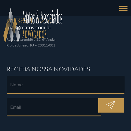
3861-1250
21
mail@matos.com.br
Rua da Assembléia 35, 6º Andar
Rio de Janeiro, RJ – 20011-001
RECEBA NOSSA NOVIDADES