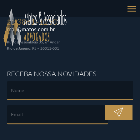
3861-1250
21
mail@matos.com.br
Rua da Assembléia 35, 6º Andar
Rio de Janeiro, RJ – 20011-001
RECEBA NOSSA NOVIDADES