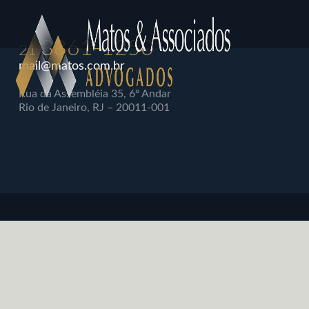
3861-1250
21
mail@matos.com.br
Rua da Assembléia 35, 6º Andar
Rio de Janeiro, RJ – 20011-001