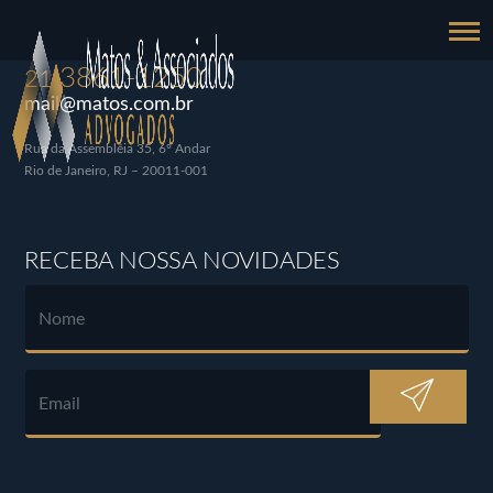
3861-1250
21
mail@matos.com.br
Rua da Assembléia 35, 6º Andar
Rio de Janeiro, RJ – 20011-001
RECEBA NOSSA NOVIDADES