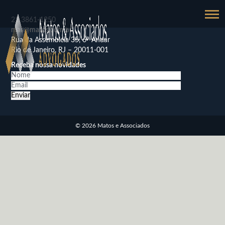
21
3861-1250
mail@matos.com.br
Rua da Assembléia 35, 6º Andar
Rio de Janeiro, RJ – 20011-001
Receba nossa novidades
© 2026 Matos e Associados