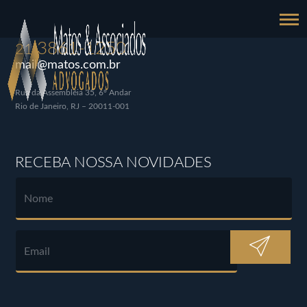
3861-1250
21
mail@matos.com.br
Rua da Assembléia 35, 6º Andar
Rio de Janeiro, RJ – 20011-001
RECEBA NOSSA NOVIDADES