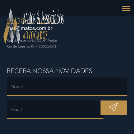
3861-1250
21
mail@matos.com.br
Rua da Assembléia 35, 6º Andar
Rio de Janeiro, RJ – 20011-001
RECEBA NOSSA NOVIDADES