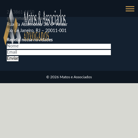
21
3861-1250
mail@matos.com.br
Rua da Assembléia 35, 6º Andar
Rio de Janeiro, RJ – 20011-001
Receba nossa novidades
© 2026 Matos e Associados