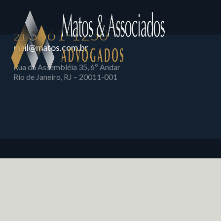
3861-1250
21
mail@matos.com.br
Rua da Assembléia 35, 6º Andar
Rio de Janeiro, RJ – 20011-001