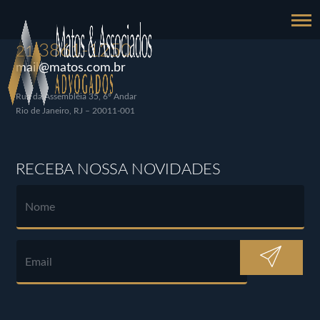
3861-1250
21
mail@matos.com.br
Rua da Assembléia 35, 6º Andar
Rio de Janeiro, RJ – 20011-001
RECEBA NOSSA NOVIDADES