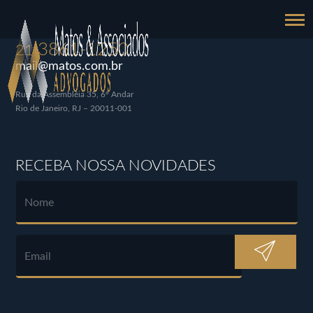
3861-1250
21
mail@matos.com.br
Rua da Assembléia 35, 6º Andar
Rio de Janeiro, RJ – 20011-001
RECEBA NOSSA NOVIDADES