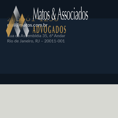
3861-1250
21
mail@matos.com.br
Rua da Assembléia 35, 6º Andar
Rio de Janeiro, RJ – 20011-001