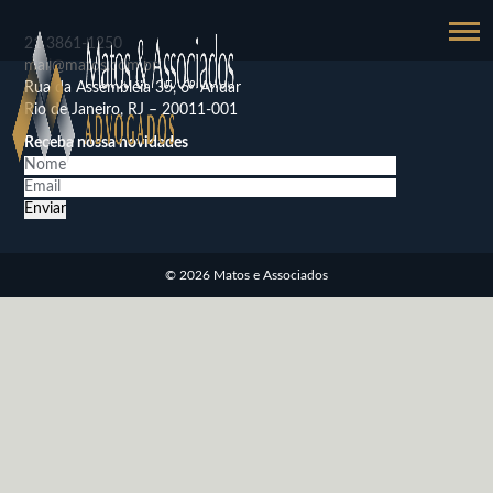
21
3861-1250
mail@matos.com.br
Rua da Assembléia 35, 6º Andar
Rio de Janeiro, RJ – 20011-001
Receba nossa novidades
© 2026 Matos e Associados