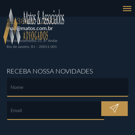
3861-1250
21
mail@matos.com.br
Rua da Assembléia 35, 6º Andar
Rio de Janeiro, RJ – 20011-001
RECEBA NOSSA NOVIDADES