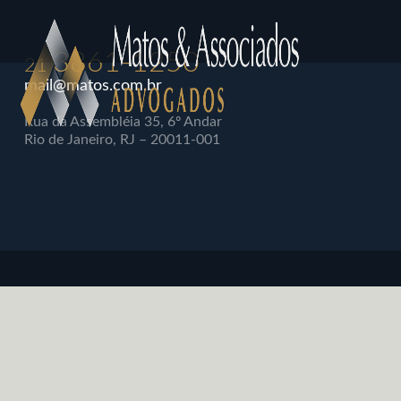
3861-1250
21
mail@matos.com.br
Rua da Assembléia 35, 6º Andar
Rio de Janeiro, RJ – 20011-001