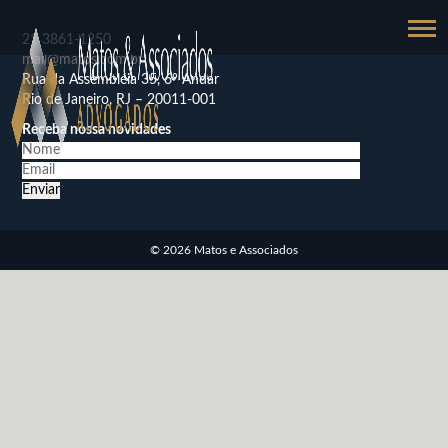
21
3861-1250
mail@matos.com.br
Rua da Assembléia 35, 6º Andar
Rio de Janeiro, RJ – 20011-001
Receba nossa novidades
© 2026 Matos e Associados