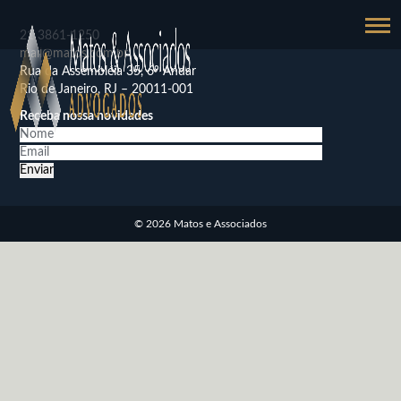
21
3861-1250
mail@matos.com.br
Rua da Assembléia 35, 6º Andar
Rio de Janeiro, RJ – 20011-001
Receba nossa novidades
© 2026 Matos e Associados