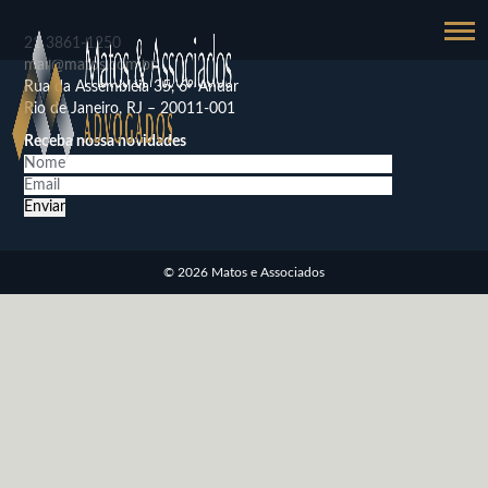
21
3861-1250
mail@matos.com.br
Rua da Assembléia 35, 6º Andar
Rio de Janeiro, RJ – 20011-001
Receba nossa novidades
© 2026 Matos e Associados